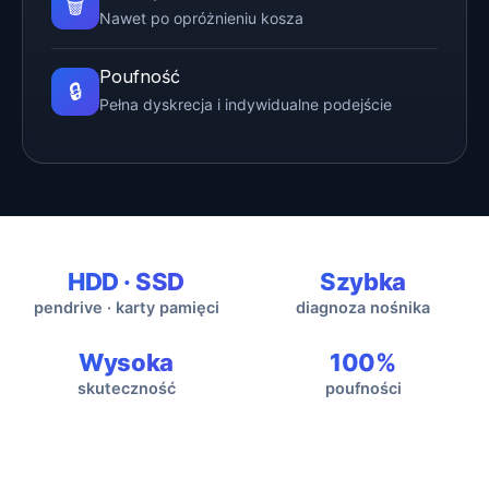
🗑️
Nawet po opróżnieniu kosza
Poufność
🔒
Pełna dyskrecja i indywidualne podejście
HDD · SSD
Szybka
pendrive · karty pamięci
diagnoza nośnika
Wysoka
100%
skuteczność
poufności