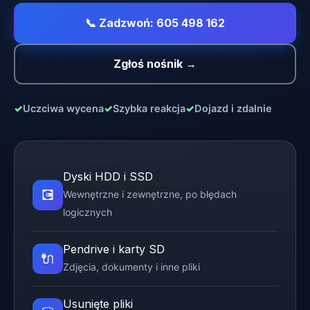
📞 Zadzwoń: 605 498 162
Zgłoś nośnik →
✓
Uczciwa wycena
✓
Szybka reakcja
✓
Dojazd i zdalnie
Dyski HDD i SSD
💽
Wewnętrzne i zewnętrzne, po błędach
logicznych
Pendrive i karty SD
🔌
Zdjęcia, dokumenty i inne pliki
Usunięte pliki