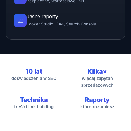
Bezpieczne, wartościowe linki
Jasne raporty
📈
Looker Studio, GA4, Search Console
10 lat
Kilka×
doświadczenia w SEO
więcej zapytań
sprzedażowych
Technika
Raporty
treść i link building
które rozumiesz