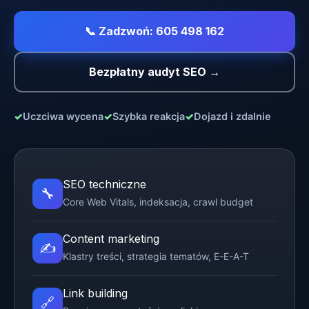
📞 Zadzwoń: 605 498 162
Bezpłatny audyt SEO →
✓
Uczciwa wycena
✓
Szybka reakcja
✓
Dojazd i zdalnie
SEO techniczne
🔧
Core Web Vitals, indeksacja, crawl budget
Content marketing
✍️
Klastry treści, strategia tematów, E-E-A-T
Link building
🔗