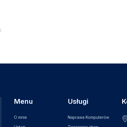
.
Menu
Usługi
K
O mnie
Naprawa Komputerów
Usługi
Tworzenie stron