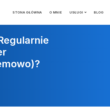
STONA GŁÓWNA
O MNIE
USŁUGI
BLOG
Regularnie
er
temowo)?