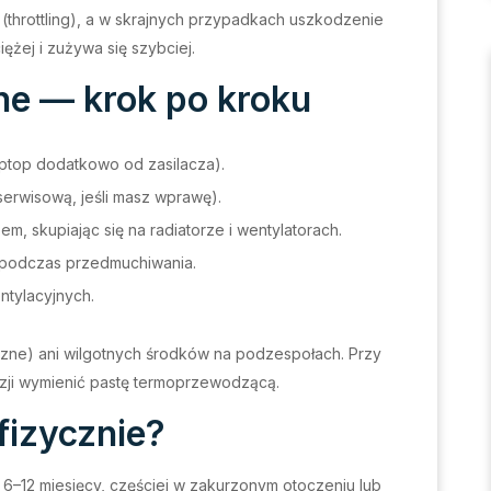
 (throttling), a w skrajnych przypadkach uszkodzenie
żej i zużywa się szybciej.
ne — krok po kroku
aptop dodatkowo od zasilacza).
erwisową, jeśli masz wprawę).
, skupiając się na radiatorze i wentylatorach.
ię podczas przedmuchiwania.
entylacyjnych.
czne) ani wilgotnych środków na podzespołach. Przy
azji wymienić pastę termoprzewodzącą.
fizycznie?
6–12 miesięcy, częściej w zakurzonym otoczeniu lub