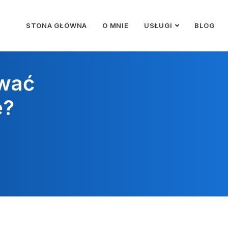
STONA GŁÓWNA
O MNIE
USŁUGI
BLOG
wać
e?