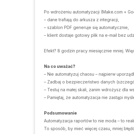
Po wdrożeniu automatyzacji (Make.com + Goog
– dane trafiają do arkusza z integracji,
– szablon PDF generuje się automatycznie,
– klient dostaje gotowy plik na e-mail bez udz
Efekt? 8 godzin pracy miesięcznie mniej. Więc
Na co uważać?
– Nie automatyzuj chaosu – najpierw uporząd
– Zadbaj o bezpieczeństwo danych (szczegó
– Testuj na małej skali, zanim wdrożysz dla w
– Pamiętaj, że automatyzacja nie zastąpi myś
Podsumowanie
Automatyzacja raportów to nie moda – to rea
To sposób, by mieć więcej czasu, mniej błędó