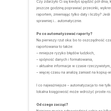
Czy zdarzyło Ci się kiedyś spędzić pół dnia,
jeszcze godzinę poprawiać przecinki, wykres
raportem, zmieniając tylko daty i liczby? Jeś
sprawniej i… automatycznie.
Po co automatyzować raporty?
Na pierwszy rzut oka: bo to oszczędność cza
raportowania to także:
– mniejsze ryzyko błędów ludzkich,
– spójność danych i formatowania,
– aktualne informacje w czasie rzeczywistym,
– więcej czasu na analizę zamiast na kopiuj-wk
I co najważniejsze – automatyzacja to nie tyl
lokalna księgowość może wdrożyć proste roz
Od czego zacząć?
Najpierw musisz odpowiedzieć sobie na kilka