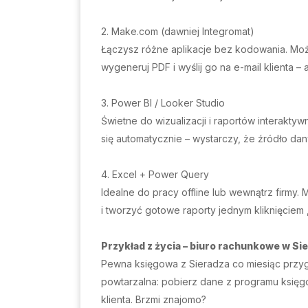
2. Make.com (dawniej Integromat)
Łączysz różne aplikacje bez kodowania. Moż
wygeneruj PDF i wyślij go na e-mail klienta –
3. Power BI / Looker Studio
Świetne do wizualizacji i raportów interak
się automatycznie – wystarczy, że źródło dany
4. Excel + Power Query
Idealne do pracy offline lub wewnątrz firmy.
i tworzyć gotowe raporty jednym kliknięciem
Przykład z życia – biuro rachunkowe w Si
Pewna księgowa z Sieradza co miesiąc przyg
powtarzalna: pobierz dane z programu księgo
klienta. Brzmi znajomo?