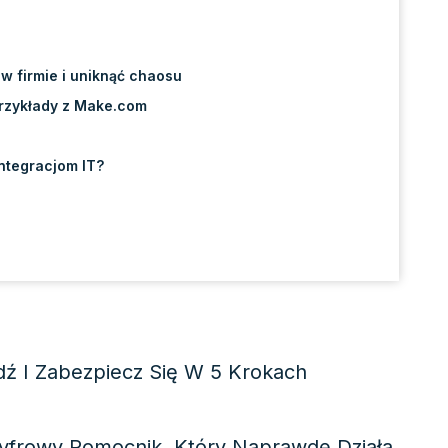
w firmie i uniknąć chaosu
przykłady z Make.com
integracjom IT?
ź I Zabezpiecz Się W 5 Krokach
yfrowy Pomocnik, Który Naprawdę Działa.