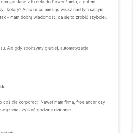
 kopiując dane z Excela do PowerPointa, a potem
y i kolory? A może co miesiąc wisisz nad tym samym
li tak – mam dobrą wiadomość: da się to zrobić szybciej,
su. Ale gdy spojrzymy głębiej, automatyzacja
lej.
ko coś dla korporacji. Nawet mała firma, freelancer czy
wiązania i zyskać godzinę dziennie.
 pytań: