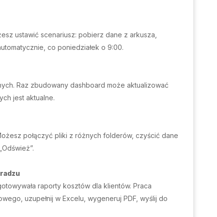
esz ustawić scenariusz: pobierz dane z arkusza,
 automatycznie, co poniedziałek o 9:00.
tywnych. Raz zbudowany dashboard może aktualizować
ch jest aktualne.
 Możesz połączyć pliki z różnych folderów, czyścić dane
 „Odśwież”.
eradzu
otowywała raporty kosztów dla klientów. Praca
wego, uzupełnij w Excelu, wygeneruj PDF, wyślij do