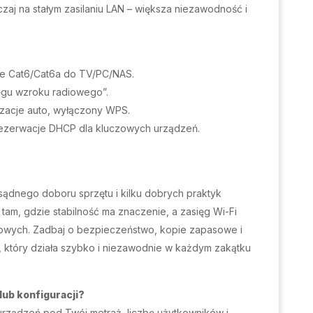
zaj na stałym zasilaniu LAN – większa niezawodność i
able Cat6/Cat6a do TV/PC/NAS.
ięgu wzroku radiowego”.
lizacje auto, wyłączony WPS.
 rezerwacje DHCP dla kluczowych urządzeń.
sądnego doboru sprzętu i kilku dobrych praktyk
tam, gdzie stabilność ma znaczenie, a zasięg Wi-Fi
owych. Zadbaj o bezpieczeństwo, kopie zapasowe i
em, który działa szybko i niezawodnie w każdym zakątku
ub konfiguracji?
urządzeń pod Twój metraż, liczbę użytkowników i