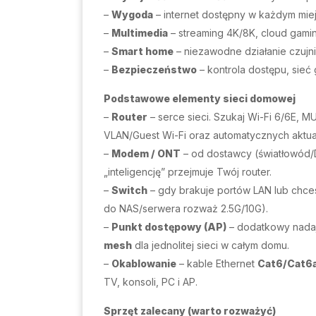
–
Wygoda
– internet dostępny w każdym miej
–
Multimedia
– streaming 4K/8K, cloud gamin
–
Smart home
– niezawodne działanie czujnik
–
Bezpieczeństwo
– kontrola dostępu, sieć g
Podstawowe elementy sieci domowej
–
Router
– serce sieci. Szukaj Wi-Fi 6/6E, 
VLAN/Guest Wi-Fi oraz automatycznych aktuali
–
Modem / ONT
– od dostawcy (światłowód/D
„inteligencję” przejmuje Twój router.
–
Switch
– gdy brakuje portów LAN lub chce
do NAS/serwera rozważ 2.5G/10G).
–
Punkt dostępowy (AP)
– dodatkowy nadajn
mesh
dla jednolitej sieci w całym domu.
–
Okablowanie
– kable Ethernet
Cat6/Cat6
TV, konsoli, PC i AP.
Sprzęt zalecany (warto rozważyć)