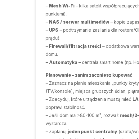
–
Mesh Wi-Fi
– kilka satelit współpracujący
punktami).
–
NAS / serwer multimediów
– kopie zapas
–
UPS
– podtrzymanie zasilania dla routera/O
prądu).
–
Firewall/filtracja treści
– dodatkowa wars
domu.
–
Automatyka
– centrala smart home (np. Hom
Planowanie – zanim zaczniesz kupować
– Zaznacz na planie mieszkania „punkty kryt
(TV/konsole), miejsca grubszych ścian, piętra
– Zdecyduj, które urządzenia muszą mieć
LA
poprawi stabilność.
– Jeśli dom ma >80-100 m², rozważ
mesh/2
wystarcza.
– Zaplanuj
jeden punkt centralny
(szafa/wn