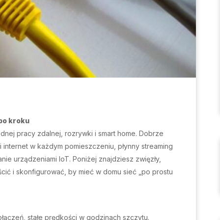
po kroku
nej pracy zdalnej, rozrywki i smart home. Dobrze
i internet w każdym pomieszczeniu, płynny streaming
nie urządzeniami IoT. Poniżej znajdziesz zwięzły,
ścić i skonfigurować, by mieć w domu sieć „po prostu
łączeń, stałe prędkości w godzinach szczytu.