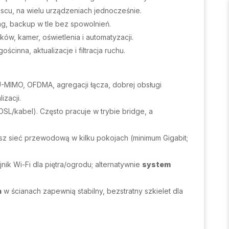
scu, na wielu urządzeniach jednocześnie.
g, backup w tle bez spowolnień.
ów, kamer, oświetlenia i automatyzacji.
ościnna, aktualizacje i filtracja ruchu.
MU-MIMO, OFDMA, agregacji łącza, dobrej obsługi
zacji.
SL/kabel). Często pracuje w trybie bridge, a
sz sieć przewodową w kilku pokojach (minimum Gigabit;
ik Wi-Fi dla piętra/ogrodu; alternatywnie
system
a
w ścianach zapewnią stabilny, bezstratny szkielet dla