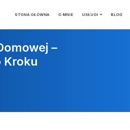
STONA GŁÓWNA
O MNIE
USŁUGI
BLOG
 Domowej –
o Kroku