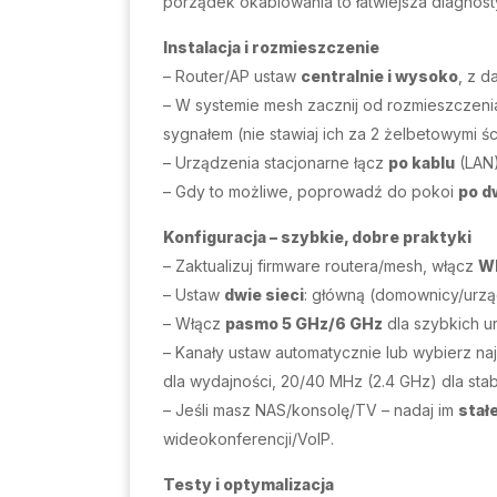
porządek okablowania to łatwiejsza diagnost
Instalacja i rozmieszczenie
– Router/AP ustaw
centralnie i wysoko
, z d
– W systemie mesh zacznij od rozmieszczenia 
sygnałem (nie stawiaj ich za 2 żelbetowymi śc
– Urządzenia stacjonarne łącz
po kablu
(LAN)
– Gdy to możliwe, poprowadź do pokoi
po d
Konfiguracja – szybkie, dobre praktyki
– Zaktualizuj firmware routera/mesh, włącz
W
– Ustaw
dwie sieci
: główną (domownicy/urzą
– Włącz
pasmo 5 GHz/6 GHz
dla szybkich u
– Kanały ustaw automatycznie lub wybierz n
dla wydajności, 20/40 MHz (2.4 GHz) dla stabi
– Jeśli masz NAS/konsolę/TV – nadaj im
stał
wideokonferencji/VoIP.
Testy i optymalizacja