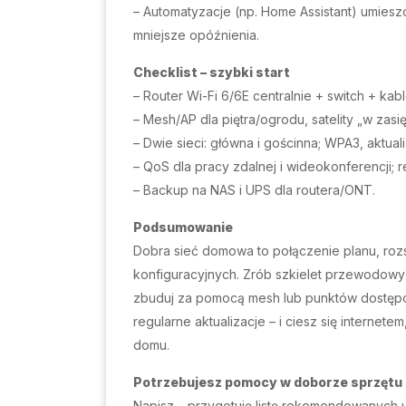
– Automatyzacje (np. Home Assistant) umieszc
mniejsze opóźnienia.
Checklist – szybki start
– Router Wi-Fi 6/6E centralnie + switch + k
– Mesh/AP dla piętra/ogrodu, satelity „w zas
– Dwie sieci: główna i gościnna; WPA3, aktua
– QoS dla pracy zdalnej i wideokonferencji;
– Backup na NAS i UPS dla routera/ONT.
Podsumowanie
Dobra sieć domowa to połączenie planu, roz
konfiguracyjnych. Zrób szkielet przewodowy 
zbuduj za pomocą mesh lub punktów dostęp
regularne aktualizacje – i ciesz się internet
domu.
Potrzebujesz pomocy w doborze sprzętu l
Napisz – przygotuję listę rekomendowanych 