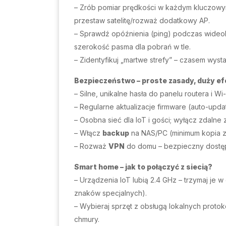
– Zrób pomiar prędkości w każdym kluczowym p
przestaw satelitę/rozważ dodatkowy AP.
– Sprawdź opóźnienia (ping) podczas wideokon
szerokość pasma dla pobrań w tle.
– Zidentyfikuj „martwe strefy” – czasem wysta
Bezpieczeństwo – proste zasady, duży ef
– Silne, unikalne hasła do panelu routera i Wi-
– Regularne aktualizacje firmware (auto-upda
– Osobna sieć dla IoT i gości; wyłącz zdalne z
– Włącz
backup
na NAS/PC (minimum kopia z
– Rozważ
VPN
do domu – bezpieczny dostęp
Smart home – jak to połączyć z siecią?
– Urządzenia IoT lubią 2.4 GHz – trzymaj je w
znaków specjalnych).
– Wybieraj sprzęt z obsługą lokalnych protok
chmury.