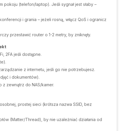
okoju (telefon/laptop). Jeśli sygnał jest słaby –
ferencji i grania – jeżeli rosną, włącz QoS i ogranicz
rczy przestawić router o 1-2 metry, by zniknęły.
ekt
Fi, 2FA jeśli dostępne.
te).
arządzanie z internetu, jeśli go nie potrzebujesz.
djęć i dokumentów).
 z zewnątrz do NAS/kamer.
 osobnej, prostej sieci (krótsza nazwa SSID, bez
ołów (Matter/Thread), by nie uzależniać działania od