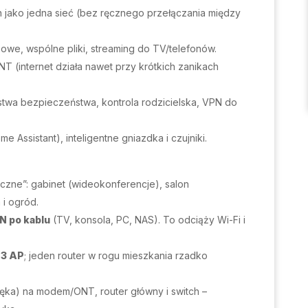
ch jako jedna sieć (bez ręcznego przełączania między
owe, wspólne pliki, streaming do TV/telefonów.
NT (internet działa nawet przy krótkich zanikach
twa bezpieczeństwa, kontrola rodzicielska, VPN do
e Assistant), inteligentne gniazdka i czujniki.
yczne”: gabinet (wideokonferencje), salon
 i ogród.
N po kablu
(TV, konsola, PC, NAS). To odciąży Wi-Fi i
-3 AP
; jeden router w rogu mieszkania rzadko
ęka) na modem/ONT, router główny i switch –