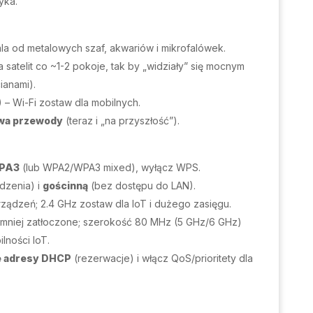
yka.
ala od metalowych szaf, akwariów i mikrofalówek.
satelit co ~1-2 pokoje, tak by „widziały” się mocnym
ianami).
 – Wi-Fi zostaw dla mobilnych.
wa przewody
(teraz i „na przyszłość”).
PA3
(lub WPA2/WPA3 mixed), wyłącz WPS.
dzenia) i
gościnną
(bez dostępu do LAN).
rządzeń; 2.4 GHz zostaw dla IoT i dużego zasięgu.
ajmniej zatłoczone; szerokość 80 MHz (5 GHz/6 GHz)
lności IoT.
e adresy DHCP
(rezerwacje) i włącz QoS/prioritety dla