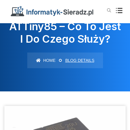
ATTiny85 – Co To Jest
I Do Czego Służy?
HOME
BLOG DETAILS