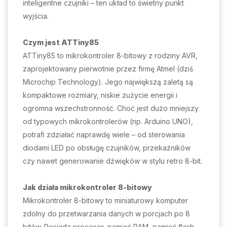
inteligentne czujniki – ten układ to świetny punkt
wyjścia.
Czym jest ATTiny85
ATTiny85 to mikrokontroler 8-bitowy z rodziny AVR,
zaprojektowany pierwotnie przez firmę Atmel (dziś
Microchip Technology). Jego największą zaletą są
kompaktowe rozmiary, niskie zużycie energii i
ogromna wszechstronność. Choć jest dużo mniejszy
od typowych mikrokontrolerów (np. Arduino UNO),
potrafi zdziałać naprawdę wiele – od sterowania
diodami LED po obsługę czujników, przekaźników
czy nawet generowanie dźwięków w stylu retro 8-bit.
Jak działa mikrokontroler 8-bitowy
Mikrokontroler 8-bitowy to miniaturowy komputer
zdolny do przetwarzania danych w porcjach po 8
bitów. Posiada procesor, pamięć RAM, pamięć flash