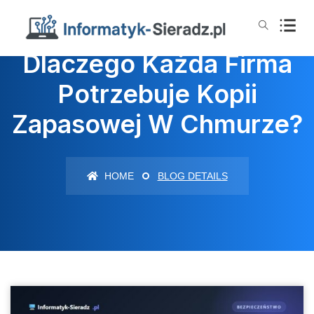
Dlaczego Każda Firma
Potrzebuje Kopii
Zapasowej W Chmurze?
HOME
BLOG DETAILS