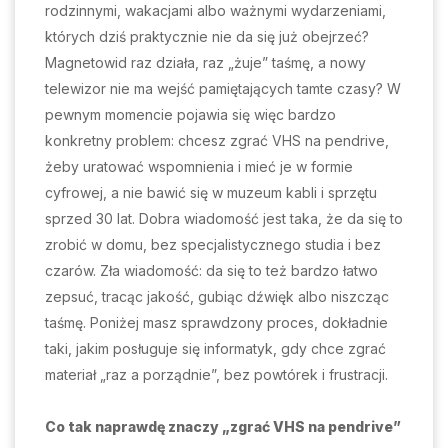
rodzinnymi, wakacjami albo ważnymi wydarzeniami,
których dziś praktycznie nie da się już obejrzeć?
Magnetowid raz działa, raz „żuje” taśmę, a nowy
telewizor nie ma wejść pamiętających tamte czasy? W
pewnym momencie pojawia się więc bardzo
konkretny problem: chcesz zgrać VHS na pendrive,
żeby uratować wspomnienia i mieć je w formie
cyfrowej, a nie bawić się w muzeum kabli i sprzętu
sprzed 30 lat. Dobra wiadomość jest taka, że da się to
zrobić w domu, bez specjalistycznego studia i bez
czarów. Zła wiadomość: da się to też bardzo łatwo
zepsuć, tracąc jakość, gubiąc dźwięk albo niszcząc
taśmę. Poniżej masz sprawdzony proces, dokładnie
taki, jakim posługuje się informatyk, gdy chce zgrać
materiał „raz a porządnie”, bez powtórek i frustracji.
Co tak naprawdę znaczy „zgrać VHS na pendrive”