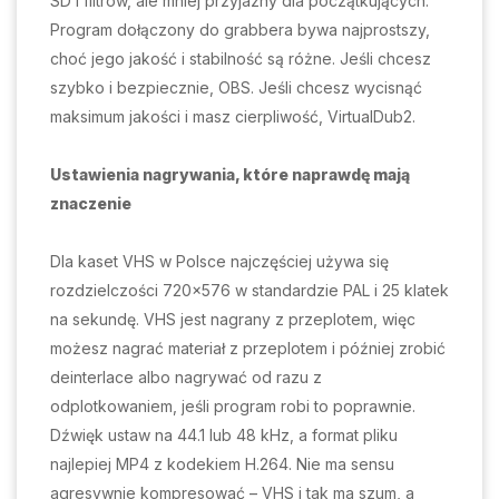
SD i filtrów, ale mniej przyjazny dla początkujących.
Program dołączony do grabbera bywa najprostszy,
choć jego jakość i stabilność są różne. Jeśli chcesz
szybko i bezpiecznie, OBS. Jeśli chcesz wycisnąć
maksimum jakości i masz cierpliwość, VirtualDub2.
Ustawienia nagrywania, które naprawdę mają
znaczenie
Dla kaset VHS w Polsce najczęściej używa się
rozdzielczości 720×576 w standardzie PAL i 25 klatek
na sekundę. VHS jest nagrany z przeplotem, więc
możesz nagrać materiał z przeplotem i później zrobić
deinterlace albo nagrywać od razu z
odplotkowaniem, jeśli program robi to poprawnie.
Dźwięk ustaw na 44.1 lub 48 kHz, a format pliku
najlepiej MP4 z kodekiem H.264. Nie ma sensu
agresywnie kompresować – VHS i tak ma szum, a