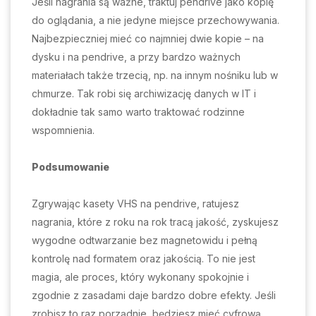
Jeśli nagrania są ważne, traktuj pendrive jako kopię
do oglądania, a nie jedyne miejsce przechowywania.
Najbezpieczniej mieć co najmniej dwie kopie – na
dysku i na pendrive, a przy bardzo ważnych
materiałach także trzecią, np. na innym nośniku lub w
chmurze. Tak robi się archiwizację danych w IT i
dokładnie tak samo warto traktować rodzinne
wspomnienia.
Podsumowanie
Zgrywając kasety VHS na pendrive, ratujesz
nagrania, które z roku na rok tracą jakość, zyskujesz
wygodne odtwarzanie bez magnetowidu i pełną
kontrolę nad formatem oraz jakością. To nie jest
magia, ale proces, który wykonany spokojnie i
zgodnie z zasadami daje bardzo dobre efekty. Jeśli
zrobisz to raz porządnie, będziesz mieć cyfrową